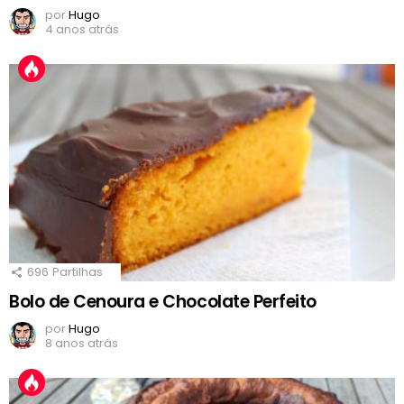
por
Hugo
4 anos atrás
696
Partilhas
Bolo de Cenoura e Chocolate Perfeito
por
Hugo
8 anos atrás