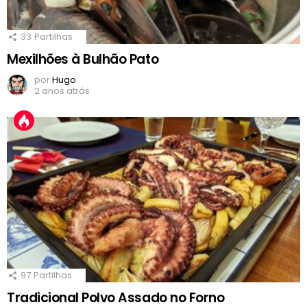
33
Partilhas
Mexilhões à Bulhão Pato
por
Hugo
2 anos atrás
97
Partilhas
Tradicional Polvo Assado no Forno