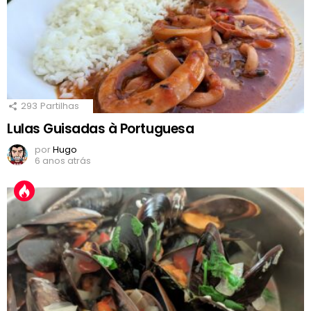
293
Partilhas
Lulas Guisadas à Portuguesa
por
Hugo
6 anos atrás