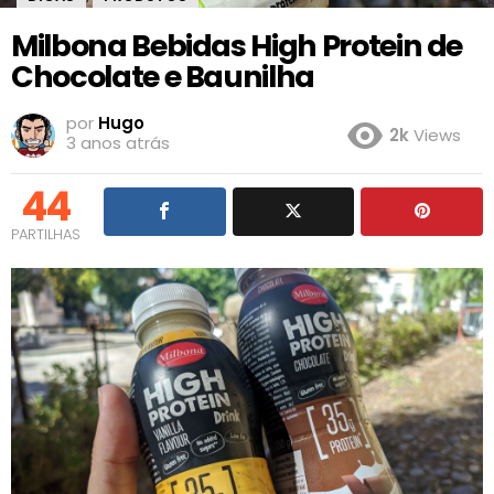
Milbona Bebidas High Protein de
Chocolate e Baunilha
por
Hugo
2k
Views
3 anos atrás
44
PARTILHAS