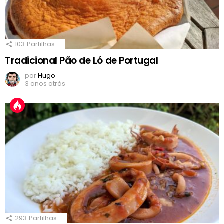
103
Partilhas
Tradicional Pão de Ló de Portugal
por
Hugo
3 anos atrás
293
Partilhas