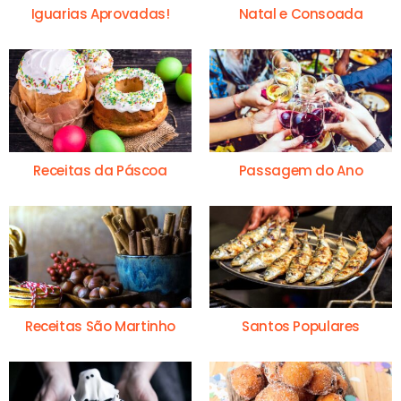
Iguarias Aprovadas!
Natal e Consoada
Receitas da Páscoa
Passagem do Ano
Receitas São Martinho
Santos Populares