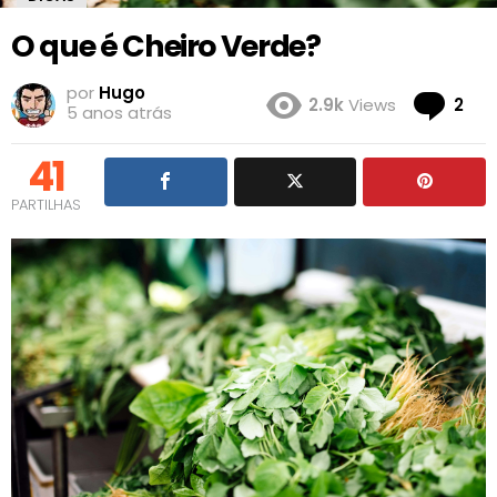
O que é Cheiro Verde?
por
Hugo
Co
2.9k
Views
2
5 anos atrás
41
PARTILHAS