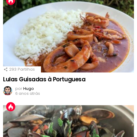
293
Partilhas
Lulas Guisadas à Portuguesa
por
Hugo
6 anos atrás