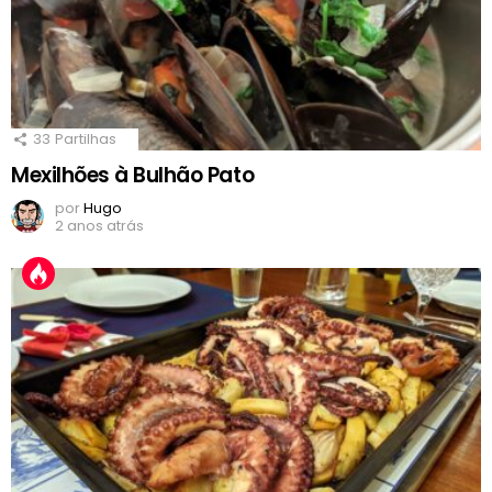
33
Partilhas
Mexilhões à Bulhão Pato
por
Hugo
2 anos atrás