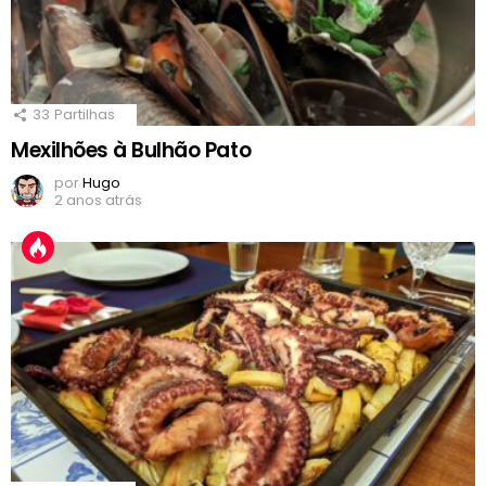
33
Partilhas
Mexilhões à Bulhão Pato
por
Hugo
2 anos atrás