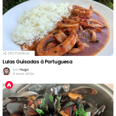
293
Partilhas
Lulas Guisadas à Portuguesa
por
Hugo
6 anos atrás