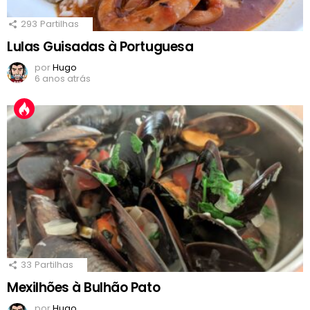
293
Partilhas
Lulas Guisadas à Portuguesa
por
Hugo
6 anos atrás
33
Partilhas
Mexilhões à Bulhão Pato
por
Hugo