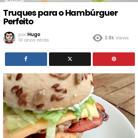
Truques para o Hambúrguer
Perfeito
por
Hugo
3.8k
Views
10 anos atrás