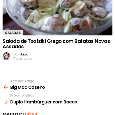
SALADAS
Salada de Tzatziki Grego com Batatas Novas
Assadas
por
Hugo
7 dias atrás
Anterior Artigo
Ver
mais
Big Mac Caseiro
Próximo Artigo
Duplo Hambúrguer com Bacon
MAIS DE:
DICAS