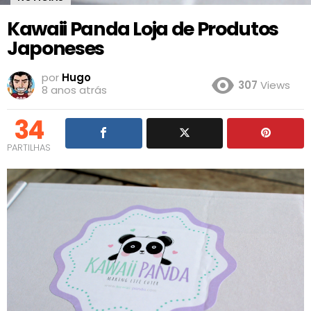
Kawaii Panda Loja de Produtos
Japoneses
por
Hugo
307
Views
8 anos atrás
34
PARTILHAS