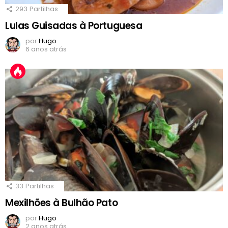
293
Partilhas
Lulas Guisadas à Portuguesa
por
Hugo
6 anos atrás
33
Partilhas
Mexilhões à Bulhão Pato
por
Hugo
2 anos atrás