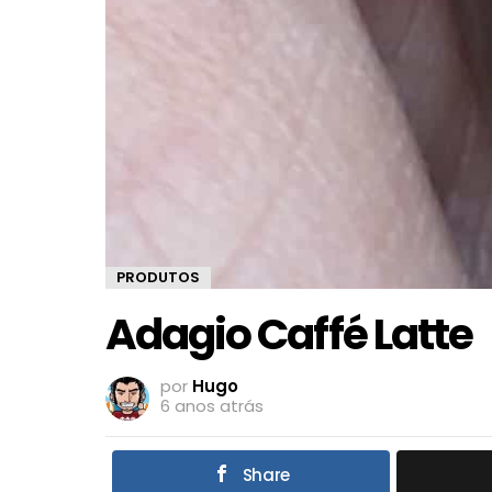
PRODUTOS
Adagio Caffé Latte
por
Hugo
6 anos atrás
Share