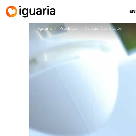
EN
You are here:
Iguaria
Produtos
Adagio Caffé Latte