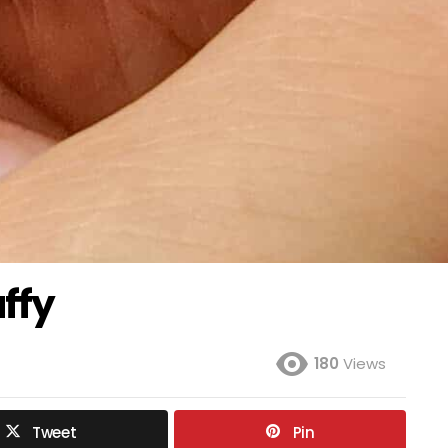
ffy
180
Views
Tweet
Pin