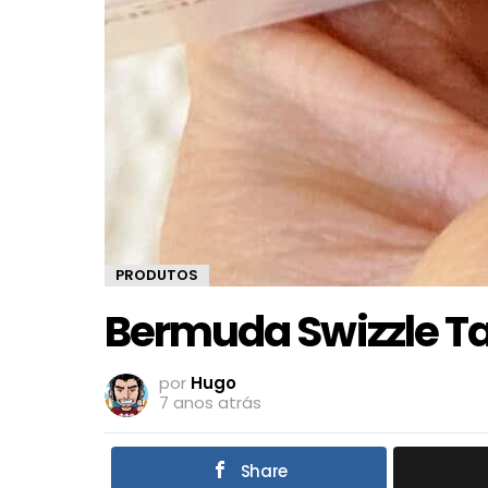
PRODUTOS
Bermuda Swizzle Ta
por
Hugo
7 anos atrás
Share