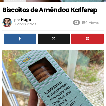
Biscoitos de Amêndoa Kafferep
por
Hugo
194
Views
7 anos atrás