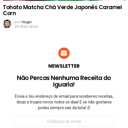
Tohato Matcha Chá Verde Japonês Caramel
Corn
por
Hugo
26 dias atrás
NEWSLETTER
Não Percas Nenhuma Receita do
Iguaria!
Envia o teu endereço de email para receberes receitas,
dicas e truqes novos todos os dias! E se não gostares
podes sempre sair da lista! ;D
Endereço
de
email