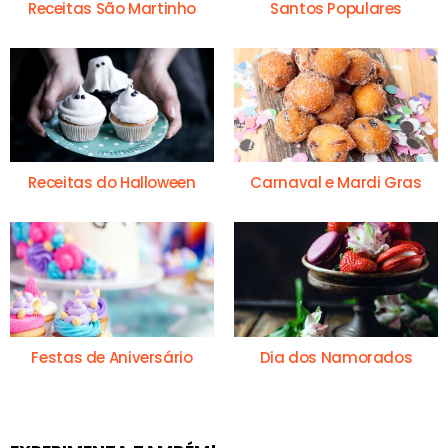
Receitas São Martinho
Santos Populares
Receitas do Halloween
Carnaval e Mardi Gras
Festas de Aniversário
Dia dos Namorados