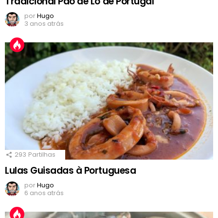
Tradicional Pão de Ló de Portugal
por
Hugo
3 anos atrás
293
Partilhas
Lulas Guisadas à Portuguesa
por
Hugo
6 anos atrás