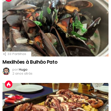
33
Partilhas
Mexilhões à Bulhão Pato
por
Hugo
2 anos atrás