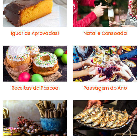
Iguarias Aprovadas!
Natal e Consoada
Receitas da Páscoa
Passagem do Ano