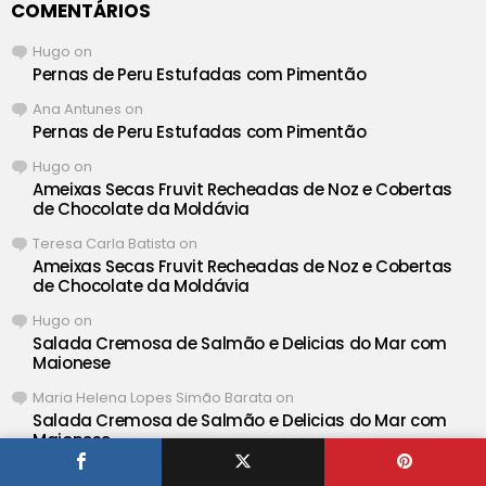
COMENTÁRIOS
Hugo
on
Pernas de Peru Estufadas com Pimentão
Ana Antunes
on
Pernas de Peru Estufadas com Pimentão
Hugo
on
Ameixas Secas Fruvit Recheadas de Noz e Cobertas
de Chocolate da Moldávia
Teresa Carla Batista
on
Ameixas Secas Fruvit Recheadas de Noz e Cobertas
de Chocolate da Moldávia
Hugo
on
Salada Cremosa de Salmão e Delicias do Mar com
Maionese
Maria Helena Lopes Simão Barata
on
Salada Cremosa de Salmão e Delicias do Mar com
Maionese