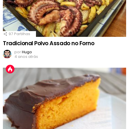
97
Partilhas
Tradicional Polvo Assado no Forno
por
Hugo
4 anos atrás