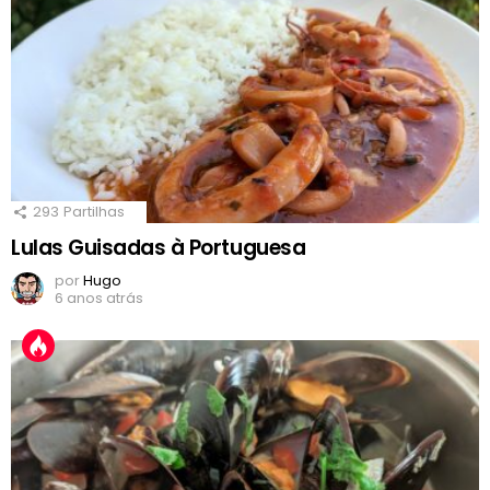
293
Partilhas
Lulas Guisadas à Portuguesa
por
Hugo
6 anos atrás