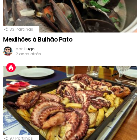
33
Partilhas
Mexilhões à Bulhão Pato
por
Hugo
2 anos atrás
97
Partilhas