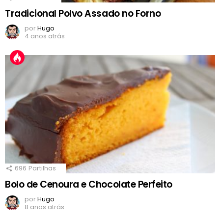
Tradicional Polvo Assado no Forno
por
Hugo
4 anos atrás
696
Partilhas
Bolo de Cenoura e Chocolate Perfeito
por
Hugo
8 anos atrás