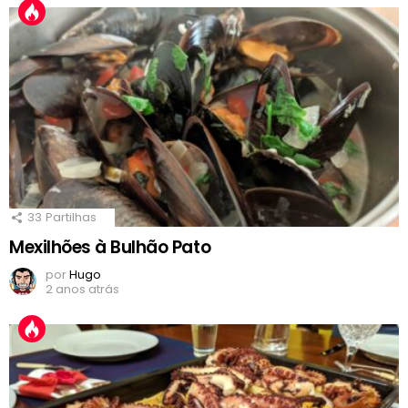
33
Partilhas
Mexilhões à Bulhão Pato
por
Hugo
2 anos atrás