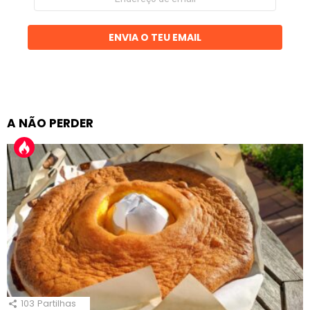
de
email
ENVIA O TEU EMAIL
A NÃO PERDER
103
Partilhas