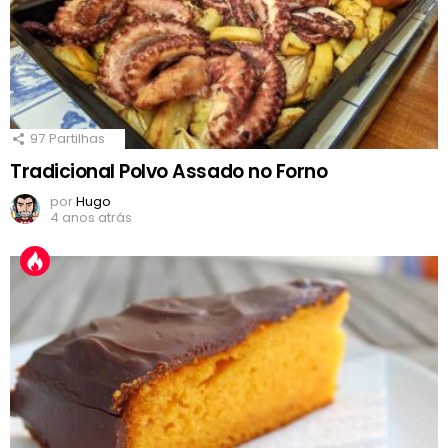
97
Partilhas
Tradicional Polvo Assado no Forno
por
Hugo
4 anos atrás