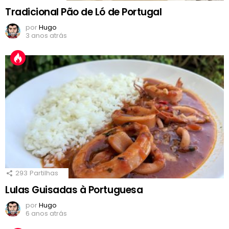
Tradicional Pão de Ló de Portugal
por
Hugo
3 anos atrás
293
Partilhas
Lulas Guisadas à Portuguesa
por
Hugo
6 anos atrás