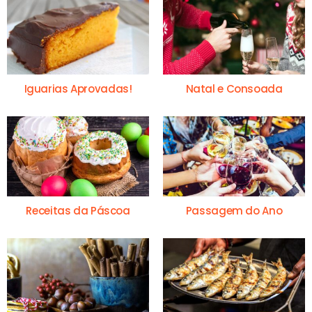
Iguarias Aprovadas!
Natal e Consoada
Receitas da Páscoa
Passagem do Ano