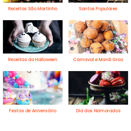
Receitas São Martinho
Santos Populares
Receitas do Halloween
Carnaval e Mardi Gras
Festas de Aniversário
Dia dos Namorados