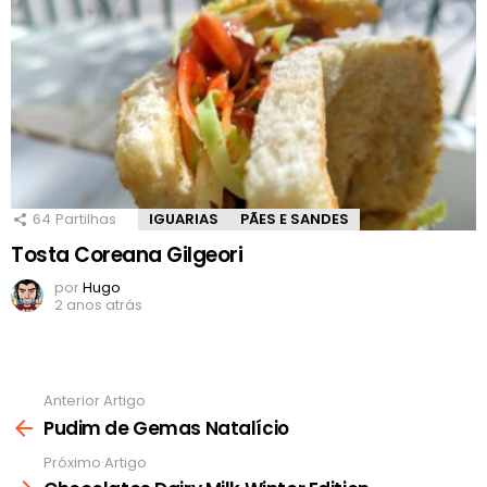
64
Partilhas
IGUARIAS
PÃES E SANDES
Tosta Coreana Gilgeori
por
Hugo
2 anos atrás
Anterior Artigo
Ver
mais
Pudim de Gemas Natalício
Próximo Artigo