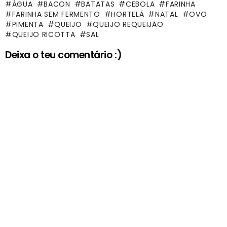
ÁGUA
BACON
BATATAS
CEBOLA
FARINHA
FARINHA SEM FERMENTO
HORTELÃ
NATAL
OVO
PIMENTA
QUEIJO
QUEIJO REQUEIJÃO
QUEIJO RICOTTA
SAL
Deixa o teu comentário :)