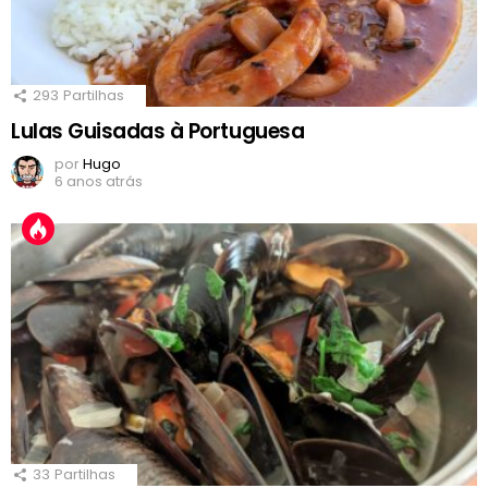
293
Partilhas
Lulas Guisadas à Portuguesa
por
Hugo
6 anos atrás
33
Partilhas