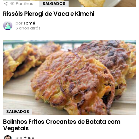
49
Partilhas
SALGADOS
Rissóis Pierogi de Vaca e Kimchi
por
Tomé
6 anos atrás
SALGADOS
Bolinhos Fritos Crocantes de Batata com
Vegetais
por
Hugo