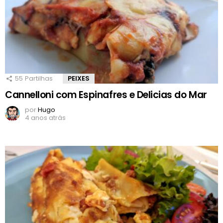
55
Partilhas
PEIXES
Cannelloni com Espinafres e Delicias do Mar
por
Hugo
4 anos atrás