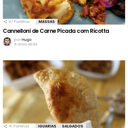
97
Partilhas
MASSAS
Cannelloni de Carne Picada com Ricotta
por
Hugo
6 anos atrás
41
Partilhas
IGUARIAS
SALGADOS