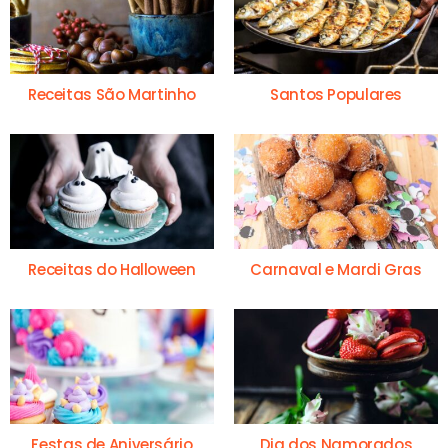
Receitas São Martinho
Santos Populares
Receitas do Halloween
Carnaval e Mardi Gras
Festas de Aniversário
Dia dos Namorados