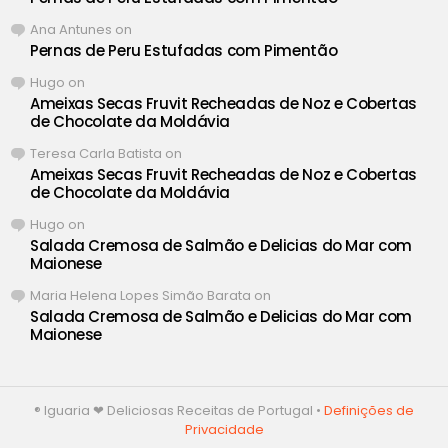
Ana Antunes
on
Pernas de Peru Estufadas com Pimentão
Hugo
on
Ameixas Secas Fruvit Recheadas de Noz e Cobertas
de Chocolate da Moldávia
Teresa Carla Batista
on
Ameixas Secas Fruvit Recheadas de Noz e Cobertas
de Chocolate da Moldávia
Hugo
on
Salada Cremosa de Salmão e Delicias do Mar com
Maionese
Maria Helena Lopes Simão Barata
on
Salada Cremosa de Salmão e Delicias do Mar com
Maionese
® Iguaria ❤ Deliciosas Receitas de Portugal •
Definições de
Privacidade