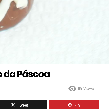
o da Páscoa
119
Views
Tweet
Pin