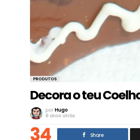
PRODUTOS
Decora o teu Coelh
por
Hugo
8 anos atrás
34
Share