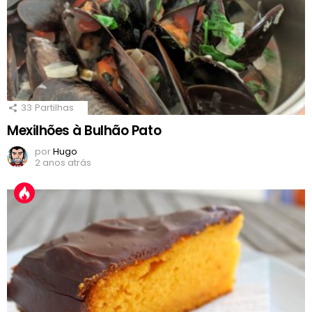
33
Partilhas
Mexilhões à Bulhão Pato
por
Hugo
2 anos atrás