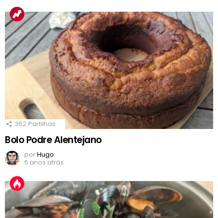
362
Partilhas
Bolo Podre Alentejano
por
Hugo
6 anos atrás