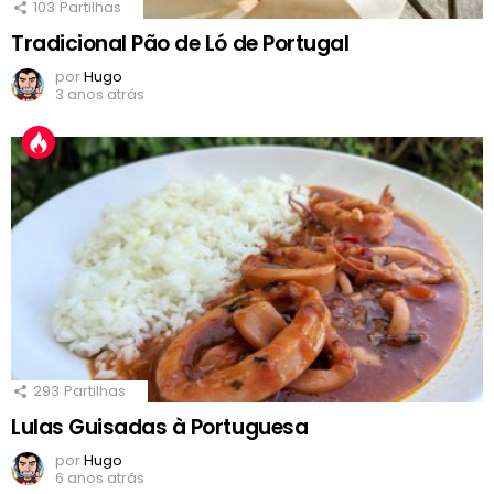
103
Partilhas
Tradicional Pão de Ló de Portugal
por
Hugo
3 anos atrás
293
Partilhas
Lulas Guisadas à Portuguesa
por
Hugo
6 anos atrás