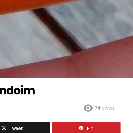
endoim
74
Views
Tweet
Pin