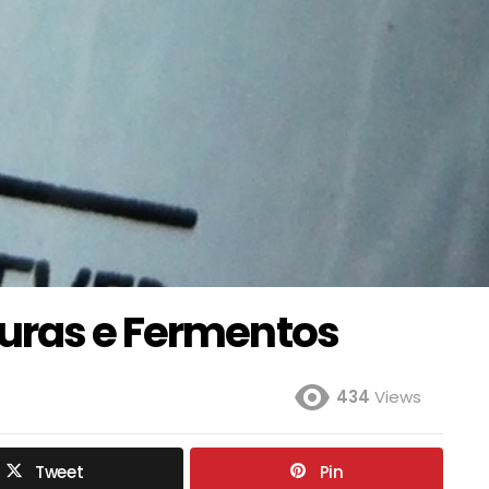
uras e Fermentos
434
Views
Tweet
Pin