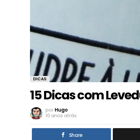
DICAS
15 Dicas com Leved
por
Hugo
10 anos atrás
Share