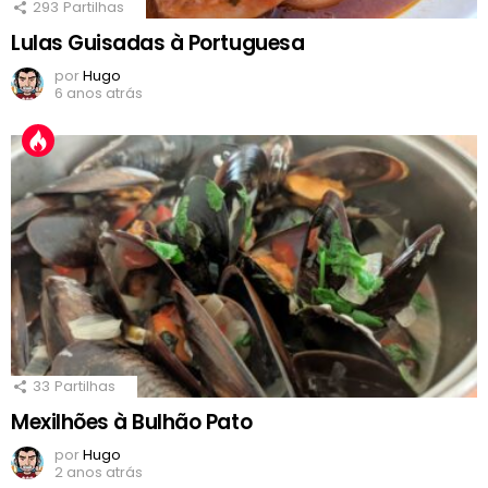
293
Partilhas
Lulas Guisadas à Portuguesa
por
Hugo
6 anos atrás
33
Partilhas
Mexilhões à Bulhão Pato
por
Hugo
2 anos atrás