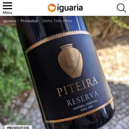
P
Menu
You are here:
Iguaria
Produtos
Vinho Tinto Piteira Reserva
PRODUTOS