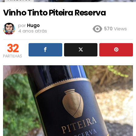
Vinho Tinto Piteira Reserva
por
Hugo
570
Views
4 anos atrás
32
PARTILHAS