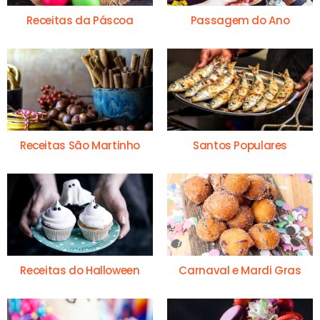
Receitas da Páscoa
Passagem do Ano
Receitas São Martinho
Santos Populares
Receitas do Halloween
Carnaval e Mardi Gras