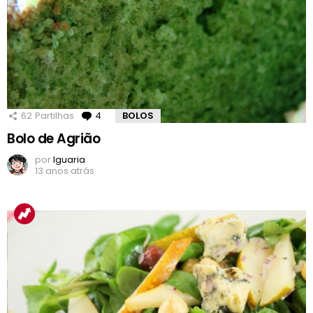
62
Partilhas
4
Comentários
BOLOS
Bolo de Agrião
por
Iguaria
13 anos atrás