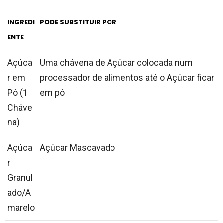
INGREDI
PODE SUBSTITUIR POR
ENTE
Açúca
Uma chávena de Açúcar colocada num
r em
processador de alimentos até o Açúcar ficar
Pó (1
em pó
Cháve
na)
Açúca
Açúcar Mascavado
r
Granul
ado/A
marelo