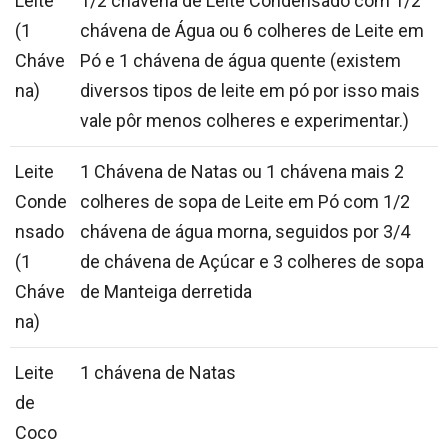
Leite
1/2 chávena de Leite Condensado com 1/2
(1
chávena de Água ou 6 colheres de Leite em
Cháve
Pó e 1 chávena de água quente (existem
na)
diversos tipos de leite em pó por isso mais
vale pôr menos colheres e experimentar.)
Leite
1 Chávena de Natas ou 1 chávena mais 2
Conde
colheres de sopa de Leite em Pó com 1/2
nsado
chávena de água morna, seguidos por 3/4
(1
de chávena de Açúcar e 3 colheres de sopa
Cháve
de Manteiga derretida
na)
Leite
1 chávena de Natas
de
Coco