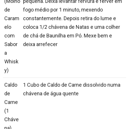
(Molho
pequena. Deixa levantar fervura e ferver em
de
fogo médio por 1 minuto, mexendo
Caram
constantemente. Depois retira do lume e
elo
coloca 1/2 chávena de Natas e uma colher
com
de chá de Baunilha em Pó. Mexe bem e
Sabor
deixa arrefecer
a
Whisk
y)
Caldo
1 Cubo de Caldo de Carne dissolvido numa
de
chávena de água quente
Carne
(1
Cháve
na)