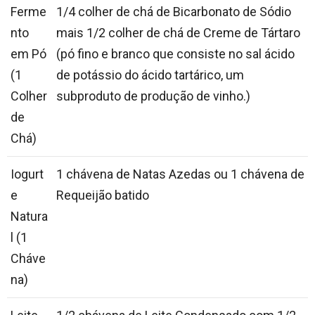
Ferme
1/4 colher de chá de Bicarbonato de Sódio
nto
mais 1/2 colher de chá de Creme de Tártaro
em Pó
(pó fino e branco que consiste no sal ácido
(1
de potássio do ácido tartárico, um
Colher
subproduto de produção de vinho.)
de
Chá)
Iogurt
1 chávena de Natas Azedas ou 1 chávena de
e
Requeijão batido
Natura
l (1
Cháve
na)