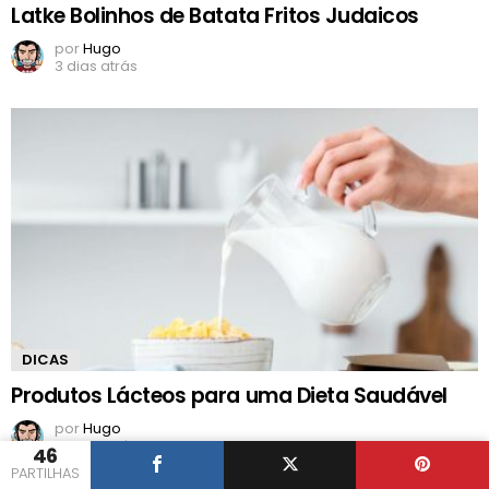
Latke Bolinhos de Batata Fritos Judaicos
por
Hugo
3 dias atrás
DICAS
Produtos Lácteos para uma Dieta Saudável
por
Hugo
5 dias atrás
46
PARTILHAS