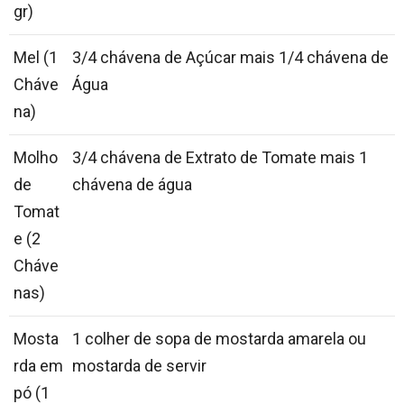
gr)
Mel (1
3/4 chávena de Açúcar mais 1/4 chávena de
Cháve
Água
na)
Molho
3/4 chávena de Extrato de Tomate mais 1
de
chávena de água
Tomat
e (2
Cháve
nas)
Mosta
1 colher de sopa de mostarda amarela ou
rda em
mostarda de servir
pó (1