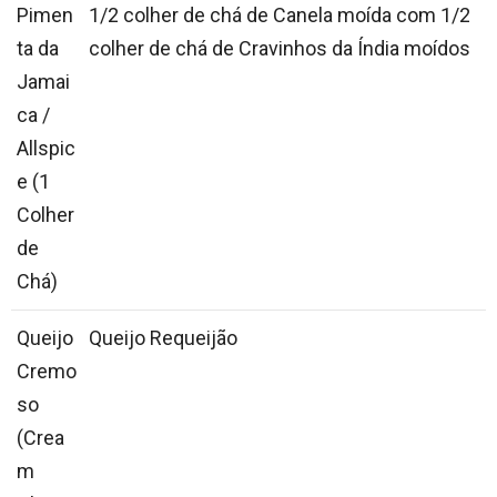
Pimen
1/2 colher de chá de Canela moída com 1/2
ta da
colher de chá de Cravinhos da Índia moídos
Jamai
ca /
Allspic
e (1
Colher
de
Chá)
Queijo
Queijo Requeijão
Cremo
so
(Crea
m