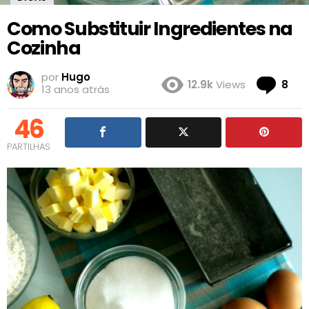
Como Substituir Ingredientes na
Cozinha
por
Hugo
Co
12.9k
Views
8
13 anos atrás
46
PARTILHAS