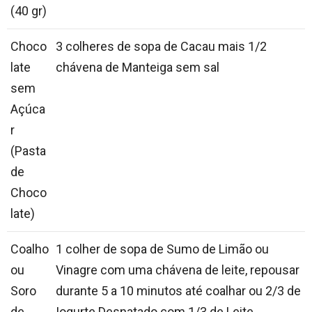
(40 gr)
Choco
3 colheres de sopa de Cacau mais 1/2
late
chávena de Manteiga sem sal
sem
Açúca
r
(Pasta
de
Choco
late)
Coalho
1 colher de sopa de Sumo de Limão ou
ou
Vinagre com uma chávena de leite, repousar
Soro
durante 5 a 10 minutos até coalhar ou 2/3 de
de
Iogurte Desnatado com 1/3 de Leite