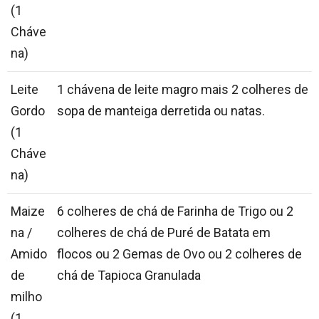
(1
Cháve
na)
Leite
1 chávena de leite magro mais 2 colheres de
Gordo
sopa de manteiga derretida ou natas.
(1
Cháve
na)
Maize
6 colheres de chá de Farinha de Trigo ou 2
na /
colheres de chá de Puré de Batata em
Amido
flocos ou 2 Gemas de Ovo ou 2 colheres de
de
chá de Tapioca Granulada
milho
(1