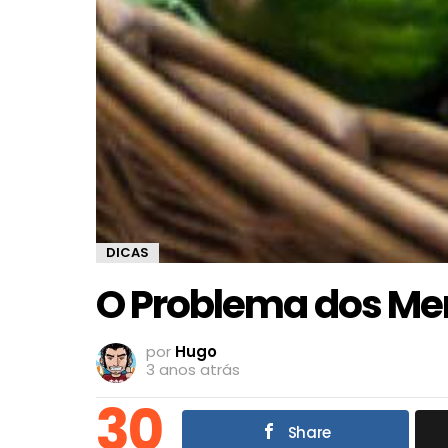
DICAS
O Problema dos Me
por
Hugo
3 anos atrás
30
Share