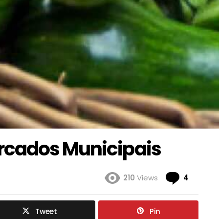
rcados Municipais
Coment
210
Views
4
Tweet
Pin