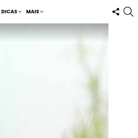
FOLLOW
P
DICAS
MAIS
US