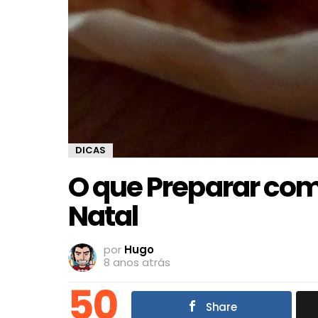
DICAS
O que Preparar co
Natal
por
Hugo
8 anos atrás
50
Share