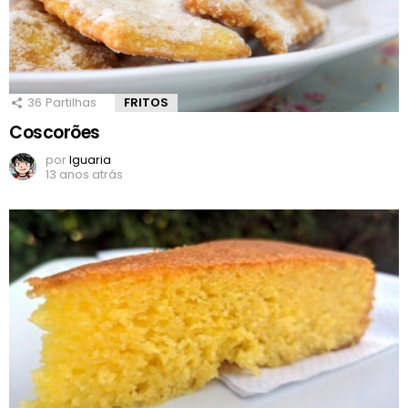
36
Partilhas
FRITOS
Coscorões
por
Iguaria
13 anos atrás