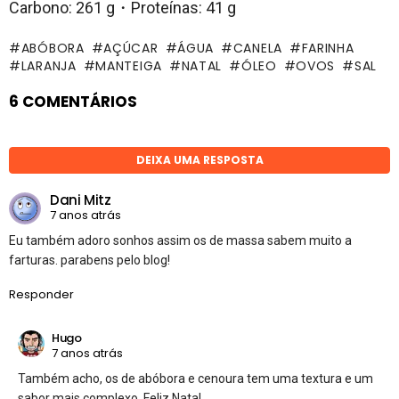
Carbono: 261 g・Proteínas: 41 g
ABÓBORA
AÇÚCAR
ÁGUA
CANELA
FARINHA
LARANJA
MANTEIGA
NATAL
ÓLEO
OVOS
SAL
6 COMENTÁRIOS
DEIXA UMA RESPOSTA
Dani Mitz
7 anos atrás
Eu também adoro sonhos assim os de massa sabem muito a
farturas. parabens pelo blog!
Responder
Hugo
7 anos atrás
Também acho, os de abóbora e cenoura tem uma textura e um
sabor mais complexo, Feliz Natal.