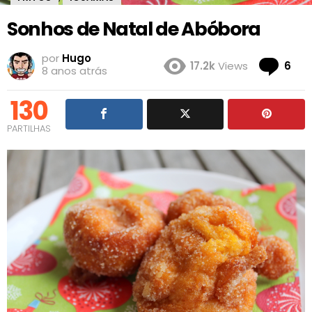
Sonhos de Natal de Abóbora
por
Hugo
Co
17.2k
Views
6
8 anos atrás
130
PARTILHAS