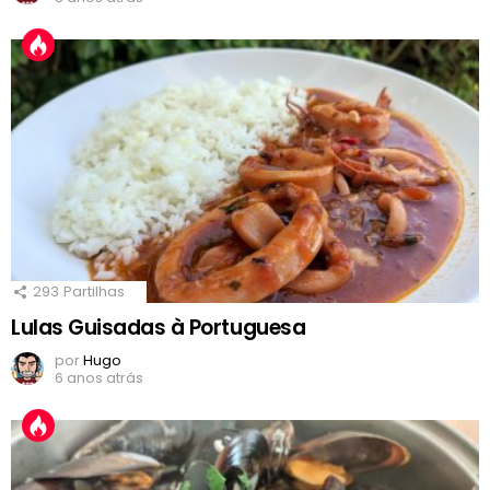
293
Partilhas
Lulas Guisadas à Portuguesa
por
Hugo
6 anos atrás