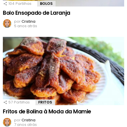
104
Partilhas
BOLOS
Bolo Ensopado de Laranja
por
Cristina
5 anos atrás
57
Partilhas
FRITOS
Fritos de Bolina à Moda da Mamie
por
Cristina
7 anos atrás