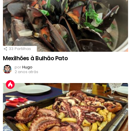
33
Partilhas
Mexilhões à Bulhão Pato
por
Hugo
2 anos atrás