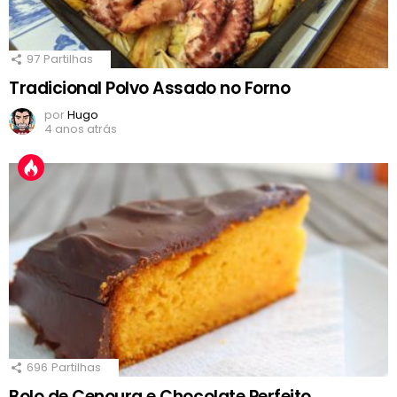
97
Partilhas
Tradicional Polvo Assado no Forno
por
Hugo
4 anos atrás
696
Partilhas
Bolo de Cenoura e Chocolate Perfeito