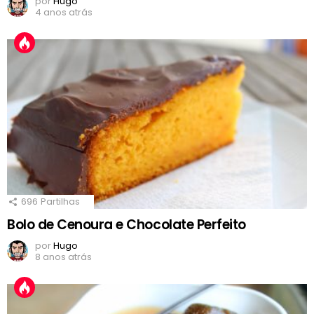
por
Hugo
4 anos atrás
696
Partilhas
Bolo de Cenoura e Chocolate Perfeito
por
Hugo
8 anos atrás