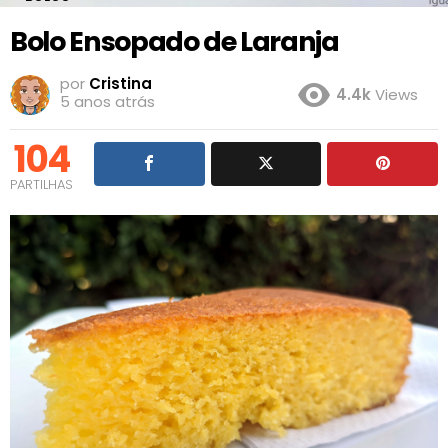
Bolo Ensopado de Laranja
por
Cristina
4.4k
Views
5 anos atrás
104
PARTILHAS