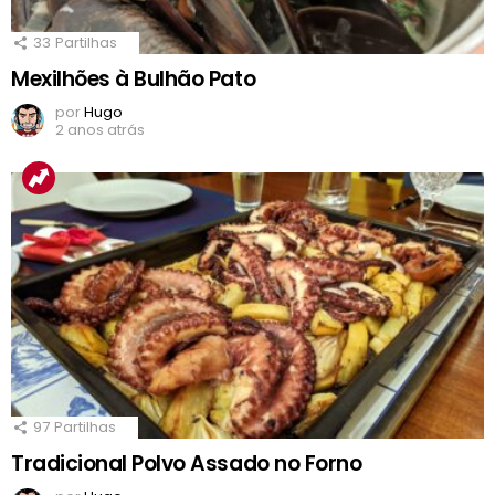
33
Partilhas
Mexilhões à Bulhão Pato
por
Hugo
2 anos atrás
97
Partilhas
Tradicional Polvo Assado no Forno