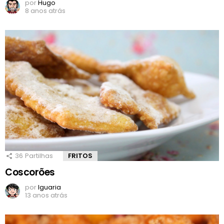
por
Hugo
8 anos atrás
36
Partilhas
FRITOS
Coscorões
por
Iguaria
13 anos atrás