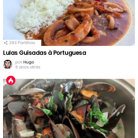
293
Partilhas
Lulas Guisadas à Portuguesa
por
Hugo
6 anos atrás