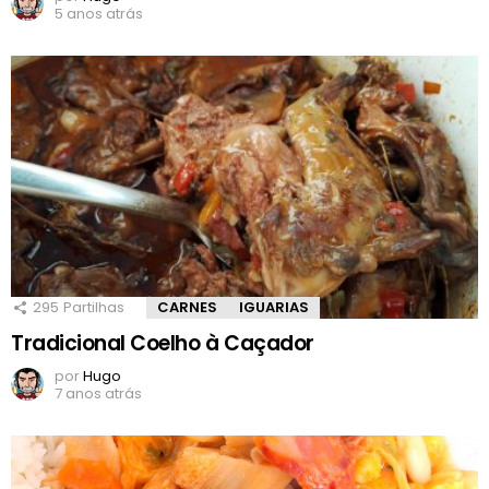
5 anos atrás
295
Partilhas
CARNES
IGUARIAS
Tradicional Coelho à Caçador
por
Hugo
7 anos atrás