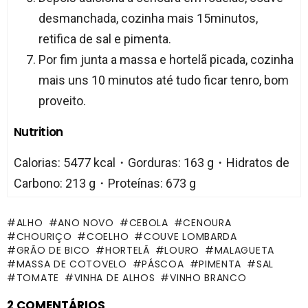
desmanchada, cozinha mais 15minutos,
retifica de sal e pimenta.
Por fim junta a massa e hortelã picada, cozinha
mais uns 10 minutos até tudo ficar tenro, bom
proveito.
Nutrition
Calorias: 5477 kcal・Gorduras: 163 g・Hidratos de
Carbono: 213 g・Proteínas: 673 g
ALHO
ANO NOVO
CEBOLA
CENOURA
CHOURIÇO
COELHO
COUVE LOMBARDA
GRÃO DE BICO
HORTELÃ
LOURO
MALAGUETA
MASSA DE COTOVELO
PÁSCOA
PIMENTA
SAL
TOMATE
VINHA DE ALHOS
VINHO BRANCO
2 COMENTÁRIOS