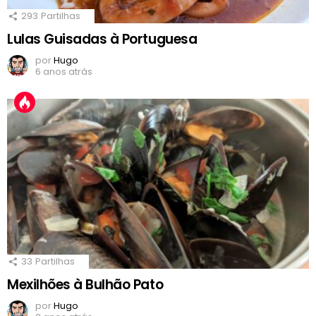
293
Partilhas
Lulas Guisadas à Portuguesa
por
Hugo
6 anos atrás
33
Partilhas
Mexilhões à Bulhão Pato
por
Hugo