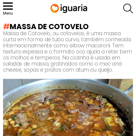
P
Menu
MASSA DE COTOVELO
Massa de Cotovelo, ou cotovelos, é uma massa
curta em forma de tubo curvo, também conhecida
internacionalmente como elbow macaroni. Tem
textura espessa e o formato oco ajuda a reter bem
os molhos e temperos. Na cozinha é usada em
saladas de massa, gratinados como o mac and
cheese, sopas e pratos com atum ou queijo.
RECOMENDADOS