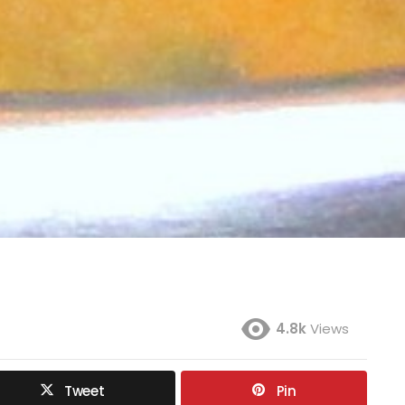
4.8k
Views
Tweet
Pin