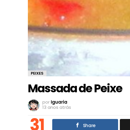
PEIXES
Massada de Peixe
por
Iguaria
13 anos atrás
31
Share