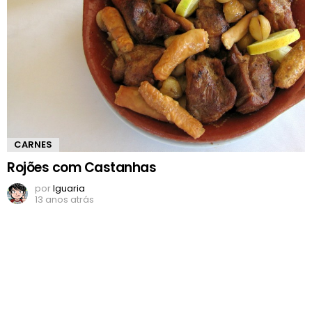
CARNES
Rojões com Castanhas
por
Iguaria
13 anos atrás