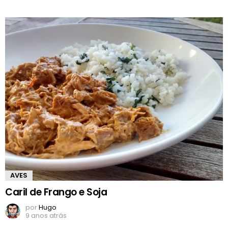
AVES
Caril de Frango e Soja
por
Hugo
9 anos atrás