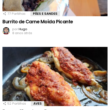
77
Partilhas
PÃES E SANDES
Burrito de Carne Moída Picante
por
Hugo
8 anos atrás
52
Partilhas
AVES