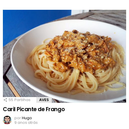
55
Partilhas
AVES
Caril Picante de Frango
por
Hugo
9 anos atrás