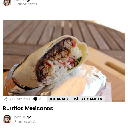
8 anos atrás
53
Partilhas
2
Comentários
IGUARIAS
PÃES E SANDES
Burritos Mexicanos
por
Hugo
8 anos atrás