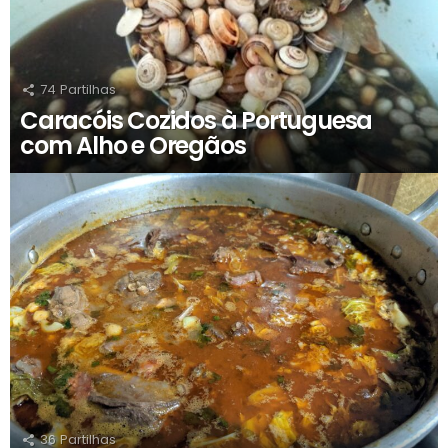
74
Partilhas
Caracóis Cozidos à Portuguesa
com Alho e Oregãos
36
Partilhas