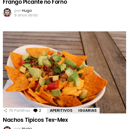
Frango Picante no Forno
por
Hugo
8 anos atrás
79
Partilhas
2
Comentários
APERITIVOS
IGUARIAS
Nachos Tipicos Tex-Mex
por
Hugo