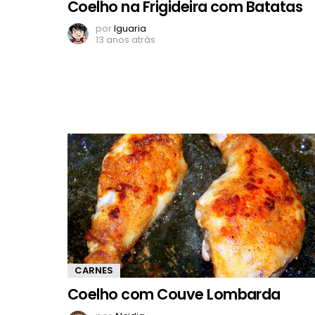
Coelho na Frigideira com Batatas
por
Iguaria
13 anos atrás
CARNES
Coelho com Couve Lombarda