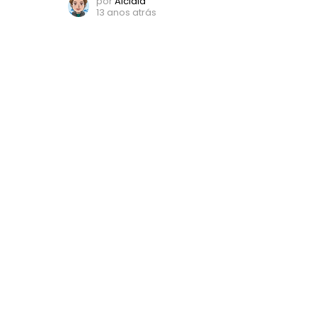
por
Alcidia
13 anos atrás