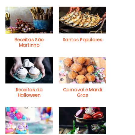
Receitas São
Santos Populares
Martinho
Receitas do
Carnaval e Mardi
Halloween
Gras