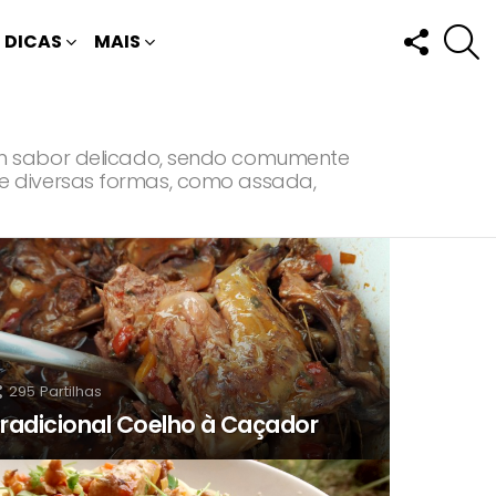
FOLLOW
P
DICAS
MAIS
US
um sabor delicado, sendo comumente
a de diversas formas, como assada,
295
Partilhas
radicional Coelho à Caçador