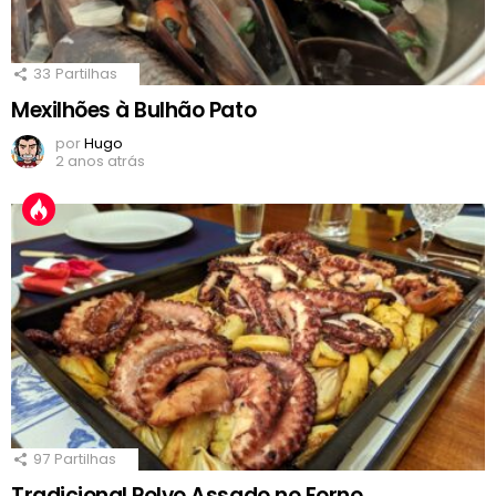
33
Partilhas
Mexilhões à Bulhão Pato
por
Hugo
2 anos atrás
97
Partilhas
Tradicional Polvo Assado no Forno