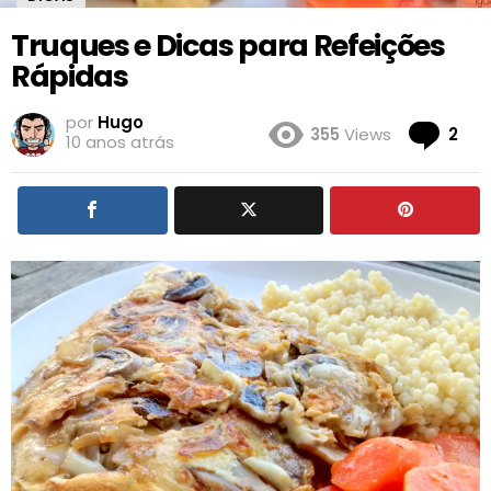
Truques e Dicas para Refeições
Rápidas
por
Hugo
Co
355
Views
2
10 anos atrás