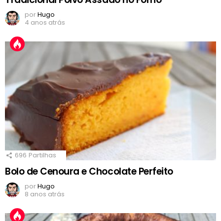
por
Hugo
4 anos atrás
696
Partilhas
Bolo de Cenoura e Chocolate Perfeito
por
Hugo
8 anos atrás