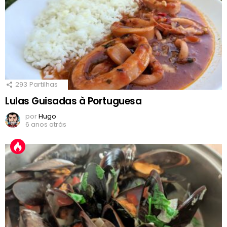
293
Partilhas
Lulas Guisadas à Portuguesa
por
Hugo
6 anos atrás