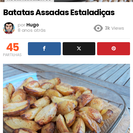
Batatas Assadas Estaladiças
por
Hugo
3k
Views
8 anos atrás
45
PARTILHAS