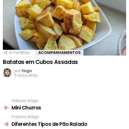
41
Partilhas
ACOMPANHAMENTOS
Batatas em Cubos Assadas
por
Hugo
5 anos atrás
Anterior Artigo
Ver
mais
Mini Churros
Próximo Artigo
Diferentes Tipos de Pão Ralado