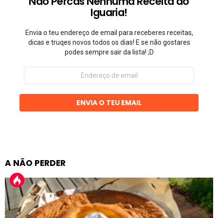
Não Percas Nenhuma Receita do
Iguaria!
Envia o teu endereço de email para receberes receitas,
dicas e truqes novos todos os dias! E se não gostares
podes sempre sair da lista! ;D
Endereço
de
email
ENVIA O TEU EMAIL
A NÃO PERDER