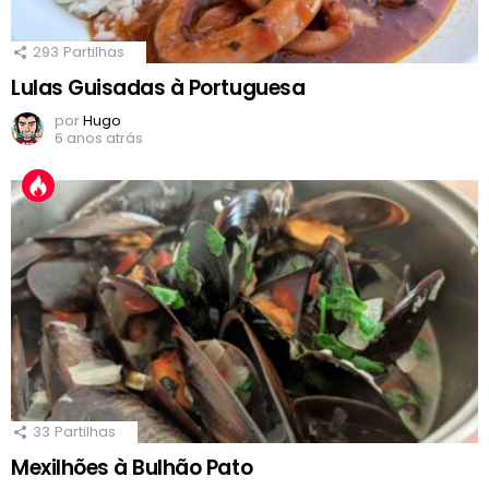
293
Partilhas
Lulas Guisadas à Portuguesa
por
Hugo
6 anos atrás
33
Partilhas
Mexilhões à Bulhão Pato