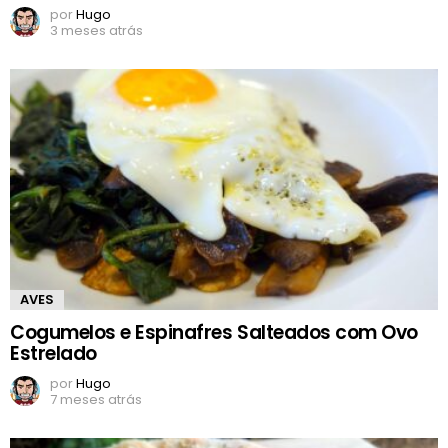
por
Hugo
3 meses atrás
AVES
Cogumelos e Espinafres Salteados com Ovo
Estrelado
por
Hugo
7 meses atrás