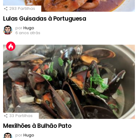
293
Partilhas
Lulas Guisadas à Portuguesa
por
Hugo
6 anos atrás
33
Partilhas
Mexilhões à Bulhão Pato
por
Hugo