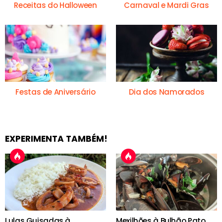
Receitas do Halloween
Carnaval e Mardi Gras
Festas de Aniversário
Dia dos Namorados
EXPERIMENTA TAMBÉM!
Lulas Guisadas à
Mexilhões à Bulhão Pato