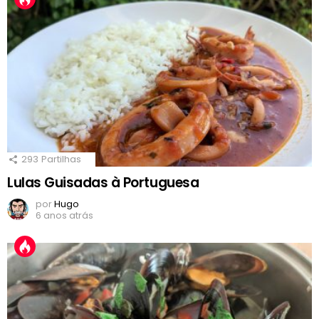
293
Partilhas
Lulas Guisadas à Portuguesa
por
Hugo
6 anos atrás