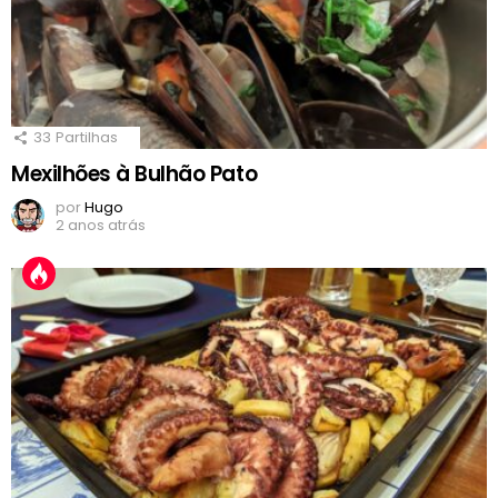
33
Partilhas
Mexilhões à Bulhão Pato
por
Hugo
2 anos atrás