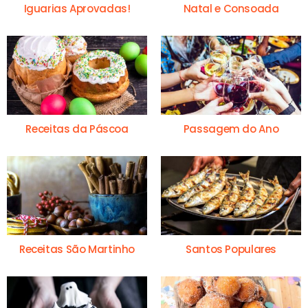
Iguarias Aprovadas!
Natal e Consoada
Receitas da Páscoa
Passagem do Ano
Receitas São Martinho
Santos Populares