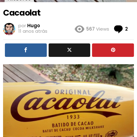
Cacaolat
por
Hugo
Co
567
Views
2
11 anos atrás