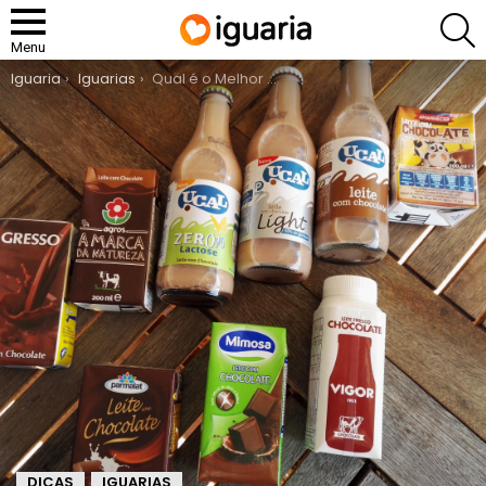
P
Menu
You are here:
Iguaria
Iguarias
Qual é o Melhor Leite com Chocolate
DICAS
IGUARIAS
,