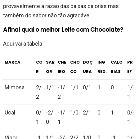
provavelmente a razão das baixas calorias mas
também do sabor não tão agradável.
Afinal qual o melhor Leite com Chocolate?
Aqui vai a tabela
MARCA
CO
SAB
CHE
CHO
DOÇ
ING
CALO
PR
R
OR
IRO
CO
URA
RED.
RIAS
EF
Mimosa
2/
1/1
-1/
1/1
0/1
1
0
1/
2
2
1
Ucal
0/
-2/
-1/
1/0
2/1
0
1
0/-
1
0
1
1
Vigor
-1
1/1
-2/
2/2
1/0
0
-1
1/