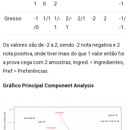
1
0
2
-1
Gresso
-1
1/1
1/-
2/-
2/1
-2
2
-1/
/0
1
1
-1
Os valores são de -2 a 2, sendo -2 nota negativa e 2
nota positiva, onde tiver mais do que 1 valor então foi
a prova cega com 2 amostras, Ingred. = Ingredientes,
Pref.= Preferências.
Gráfico Principal Component Analysis