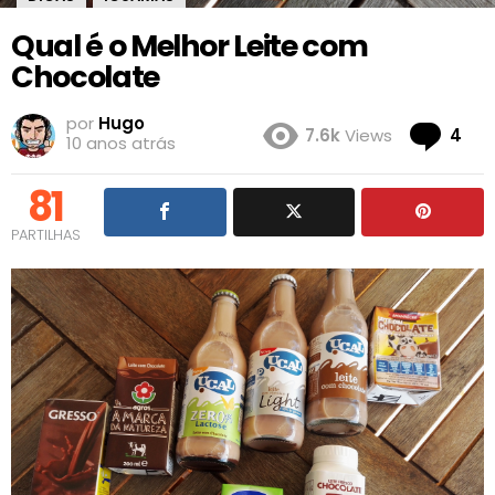
Qual é o Melhor Leite com
Chocolate
por
Hugo
Co
7.6k
Views
4
10 anos atrás
81
PARTILHAS