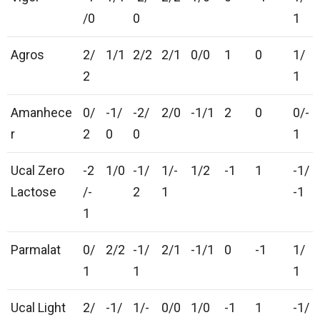
/0
0
1
Agros
2/
1/1
2/2
2/1
0/0
1
0
1/
2
1
Amanhece
0/
-1/
-2/
2/0
-1/1
2
0
0/-
r
2
0
0
1
Ucal Zero
-2
1/0
-1/
1/-
1/2
-1
1
-1/
Lactose
/-
2
1
-1
1
Parmalat
0/
2/2
-1/
2/1
-1/1
0
-1
1/
1
1
1
Ucal Light
2/
-1/
1/-
0/0
1/0
-1
1
-1/