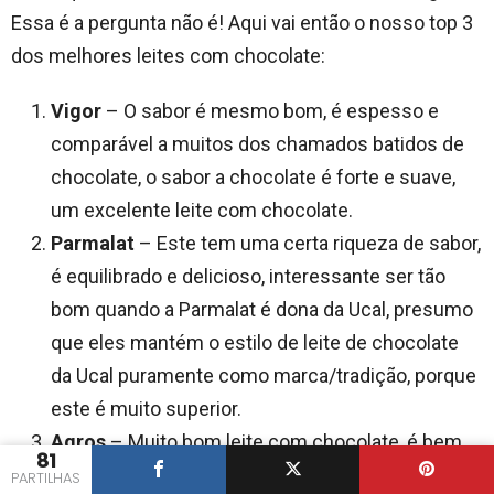
Essa é a pergunta não é! Aqui vai então o nosso top 3
dos melhores leites com chocolate:
Vigor
– O sabor é mesmo bom, é espesso e
comparável a muitos dos chamados batidos de
chocolate, o sabor a chocolate é forte e suave,
um excelente leite com chocolate.
Parmalat
– Este tem uma certa riqueza de sabor,
é equilibrado e delicioso, interessante ser tão
bom quando a Parmalat é dona da Ucal, presumo
que eles mantém o estilo de leite de chocolate
da Ucal puramente como marca/tradição, porque
este é muito superior.
Agros
– Muito bom leite com chocolate, é bem
81
espesso e o chocolate escolhido é muito
PARTILHAS