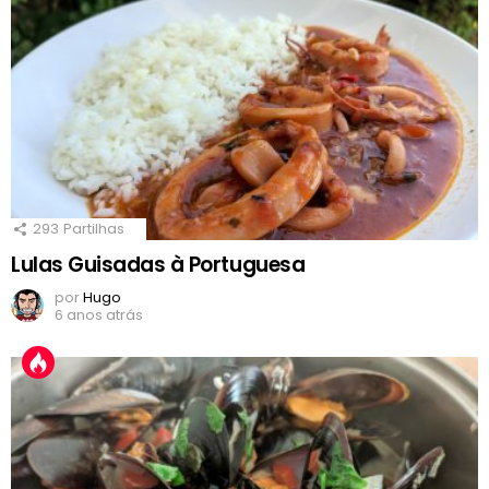
293
Partilhas
Lulas Guisadas à Portuguesa
por
Hugo
6 anos atrás