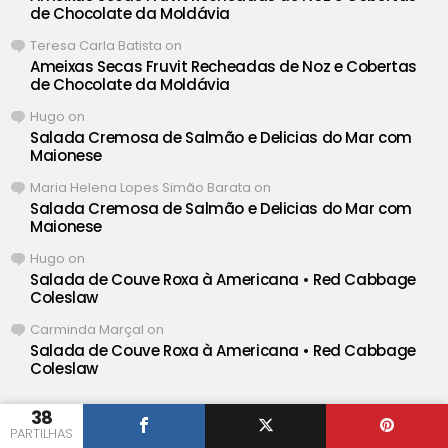
de Chocolate da Moldávia
Teresa Carla Batista
on
Ameixas Secas Fruvit Recheadas de Noz e Cobertas
de Chocolate da Moldávia
Hugo
on
Salada Cremosa de Salmão e Delicias do Mar com
Maionese
Maria Helena Lopes Simão Barata
on
Salada Cremosa de Salmão e Delicias do Mar com
Maionese
Hugo
on
Salada de Couve Roxa à Americana • Red Cabbage
Coleslaw
Carminda Marçal
on
Salada de Couve Roxa à Americana • Red Cabbage
Coleslaw
38
PARTILHAS
® Iguaria ❤ Deliciosas Receitas de Portugal •
Definições de