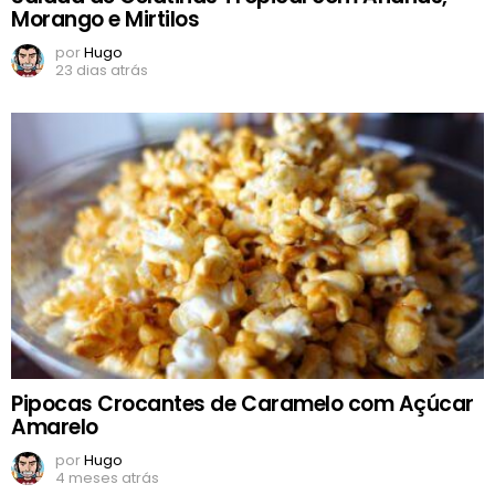
Morango e Mirtilos
por
Hugo
23 dias atrás
Pipocas Crocantes de Caramelo com Açúcar
Amarelo
por
Hugo
4 meses atrás