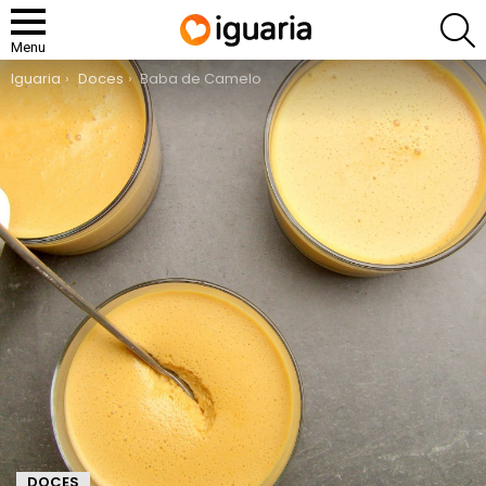
P
Menu
You are here:
Iguaria
Doces
Baba de Camelo
DOCES