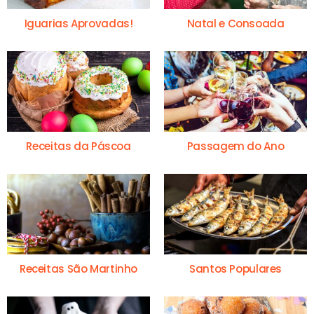
Iguarias Aprovadas!
Natal e Consoada
Receitas da Páscoa
Passagem do Ano
Receitas São Martinho
Santos Populares