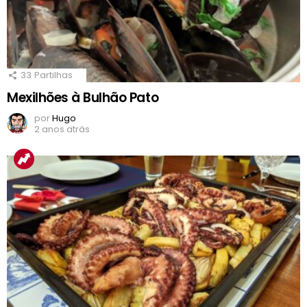
33
Partilhas
Mexilhões à Bulhão Pato
por
Hugo
2 anos atrás