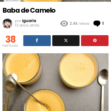
Baba de Camelo
por
Iguaria
Co
2.4k
Views
1
13 anos atrás
38
PARTILHAS