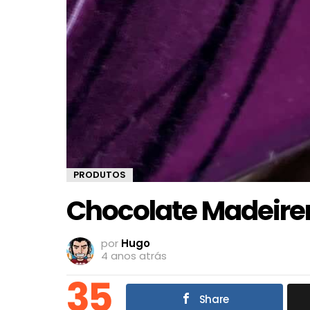
PRODUTOS
Chocolate Madeire
por
Hugo
4 anos atrás
35
Share