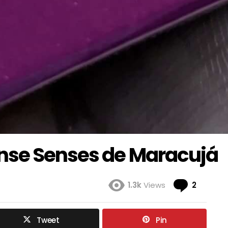
nse Senses de Maracujá
Coment
1.3k
Views
2
Tweet
Pin