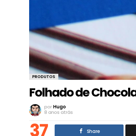
PRODUTOS
Folhado de Chocola
por
Hugo
8 anos atrás
37
Share