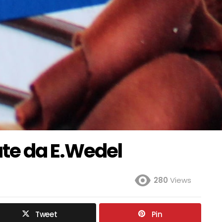
te da E.Wedel
280
Views
Tweet
Pin