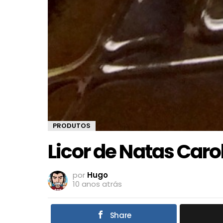
PRODUTOS
Licor de Natas Caro
por
Hugo
10 anos atrás
Share