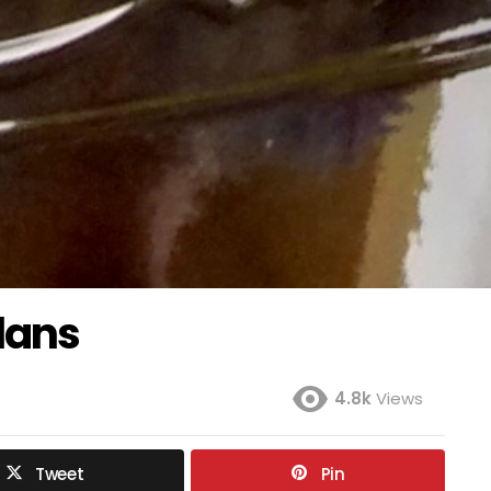
lans
4.8k
Views
Tweet
Pin