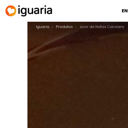
EN
You are here:
Iguaria
Produtos
Licor de Natas Carolans