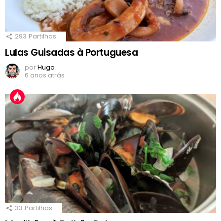
293
Partilhas
Lulas Guisadas à Portuguesa
por
Hugo
6 anos atrás
33
Partilhas