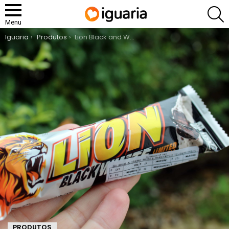
P
Menu
You are here:
Iguaria
Produtos
Lion Black and White
PRODUTOS