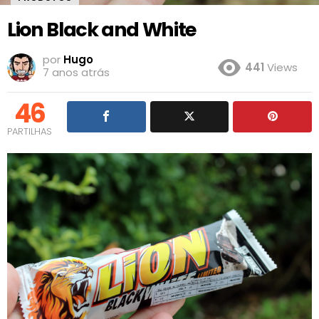
Lion Black and White
por
Hugo
441
Views
7 anos atrás
46
PARTILHAS