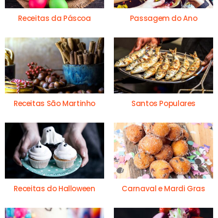
Receitas da Páscoa
Passagem do Ano
Receitas São Martinho
Santos Populares
Receitas do Halloween
Carnaval e Mardi Gras