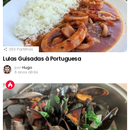
293
Partilhas
Lulas Guisadas à Portuguesa
por
Hugo
6 anos atrás