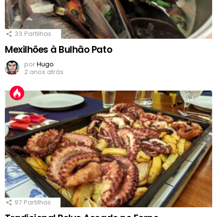
33
Partilhas
Mexilhões à Bulhão Pato
por
Hugo
2 anos atrás
97
Partilhas