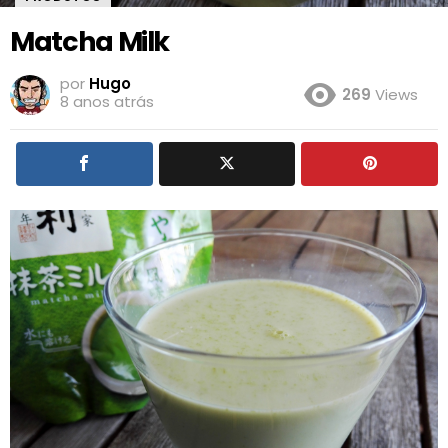
Matcha Milk
por
Hugo
269
Views
8 anos atrás