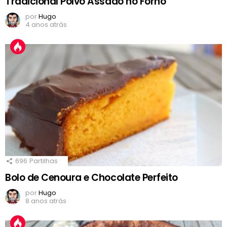
Tradicional Polvo Assado no Forno
por
Hugo
4 anos atrás
696
Partilhas
Bolo de Cenoura e Chocolate Perfeito
por
Hugo
8 anos atrás