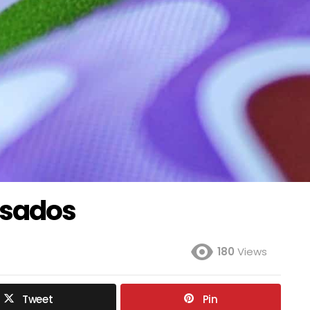
nsados
180
Views
Tweet
Pin