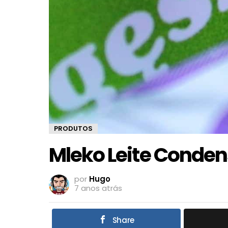
PRODUTOS
Mleko Leite Conde
por
Hugo
7 anos atrás
Share