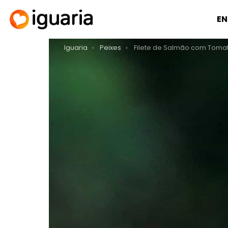
EN
You are here:
Iguaria
Peixes
Filete de Salmão com Tomate