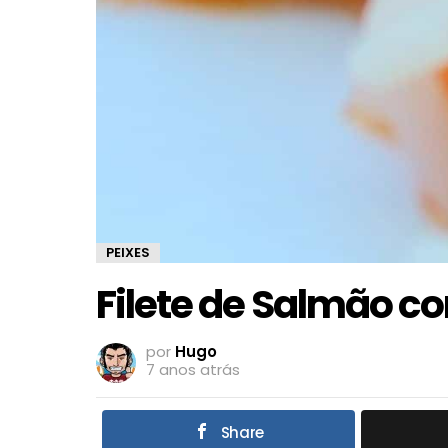
PEIXES
Filete de Salmão c
por
Hugo
7 anos atrás
Share