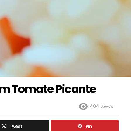
om Tomate Picante
404
Views
Tweet
Pin