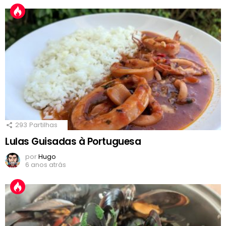
293
Partilhas
Lulas Guisadas à Portuguesa
por
Hugo
6 anos atrás