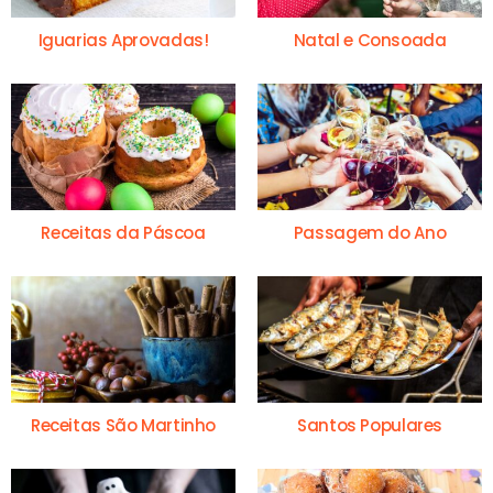
Iguarias Aprovadas!
Natal e Consoada
Receitas da Páscoa
Passagem do Ano
Receitas São Martinho
Santos Populares