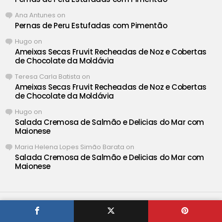
Ana Antunes
on
Pernas de Peru Estufadas com Pimentão
Hugo
on
Ameixas Secas Fruvit Recheadas de Noz e Cobertas
de Chocolate da Moldávia
Teresa Carla Batista
on
Ameixas Secas Fruvit Recheadas de Noz e Cobertas
de Chocolate da Moldávia
Hugo
on
Salada Cremosa de Salmão e Delicias do Mar com
Maionese
Maria Helena Lopes Simão Barata
on
Salada Cremosa de Salmão e Delicias do Mar com
Maionese
® Iguaria ❤ Deliciosas Receitas de Portugal •
Definições de
Privacidade