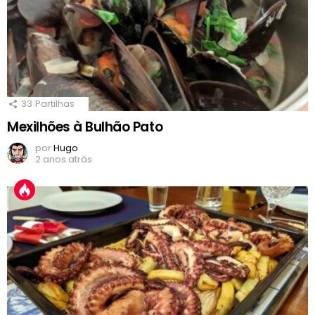
33
Partilhas
Mexilhões à Bulhão Pato
por
Hugo
2 anos atrás