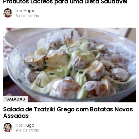
Produtos Lácteos para uma Dieta Saudável
por
Hugo
6 dias atrás
SALADAS
Salada de Tzatziki Grego com Batatas Novas
Assadas
por
Hugo
9 dias atrás