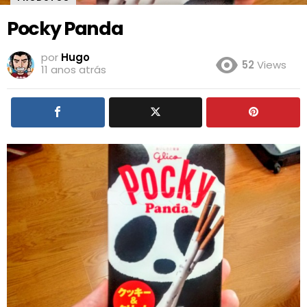
Pocky Panda
por
Hugo
52
Views
11 anos atrás