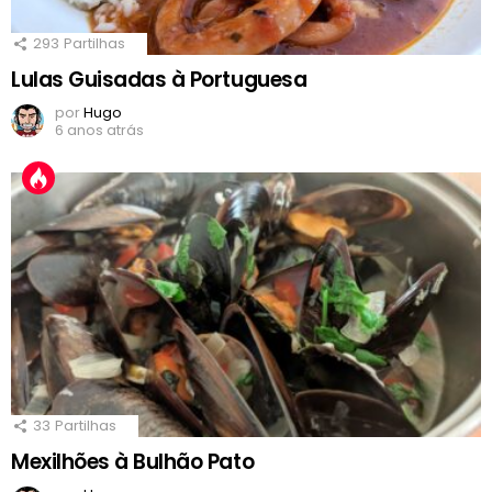
293
Partilhas
Lulas Guisadas à Portuguesa
por
Hugo
6 anos atrás
33
Partilhas
Mexilhões à Bulhão Pato