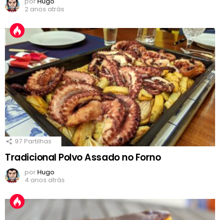
por
Hugo
2 anos atrás
97
Partilhas
Tradicional Polvo Assado no Forno
por
Hugo
4 anos atrás