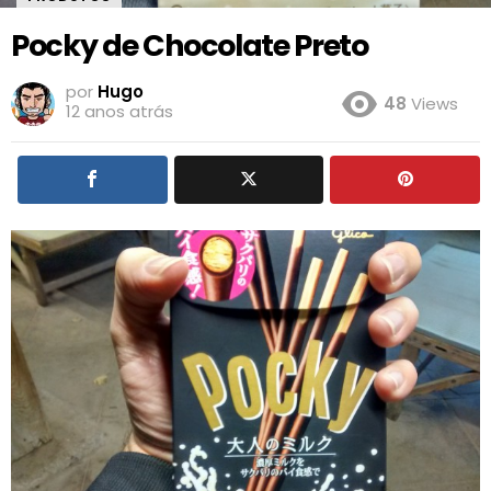
Pocky de Chocolate Preto
por
Hugo
48
Views
12 anos atrás