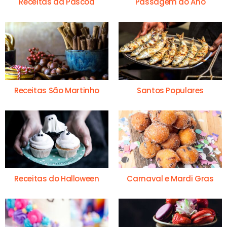
Receitas da Páscoa
Passagem do Ano
Receitas São Martinho
Santos Populares
Receitas do Halloween
Carnaval e Mardi Gras