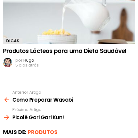
DICAS
Produtos Lácteos para uma Dieta Saudável
por
Hugo
5 dias atrás
Anterior Artigo
Ver
mais
Como Preparar Wasabi
Próximo Artigo
Picolé Gari Gari Kun!
MAIS DE:
PRODUTOS