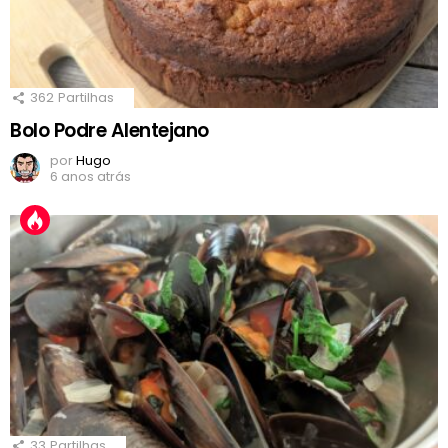
362
Partilhas
Bolo Podre Alentejano
por
Hugo
6 anos atrás
33
Partilhas