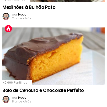
Mexilhões à Bulhão Pato
por
Hugo
2 anos atrás
696
Partilhas
Bolo de Cenoura e Chocolate Perfeito
por
Hugo
8 anos atrás