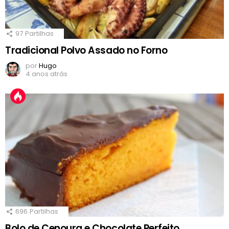
97
Partilhas
Tradicional Polvo Assado no Forno
por
Hugo
4 anos atrás
696
Partilhas
Bolo de Cenoura e Chocolate Perfeito