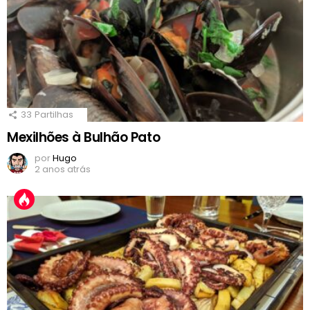
33
Partilhas
Mexilhões à Bulhão Pato
por
Hugo
2 anos atrás