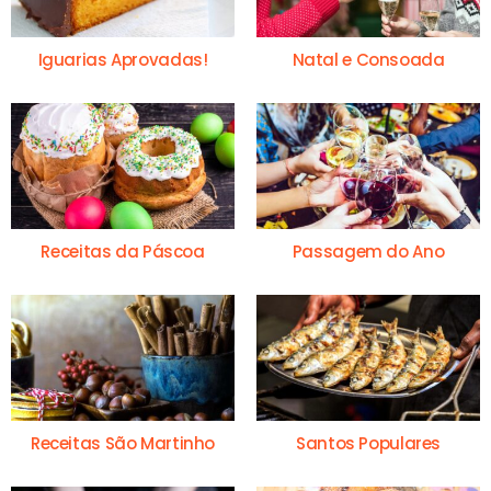
Iguarias Aprovadas!
Natal e Consoada
Receitas da Páscoa
Passagem do Ano
Receitas São Martinho
Santos Populares