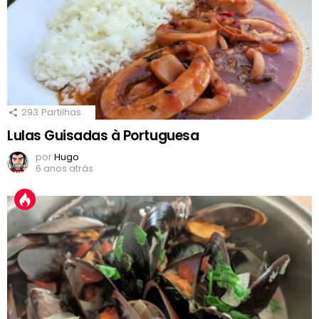
293
Partilhas
Lulas Guisadas à Portuguesa
por
Hugo
6 anos atrás