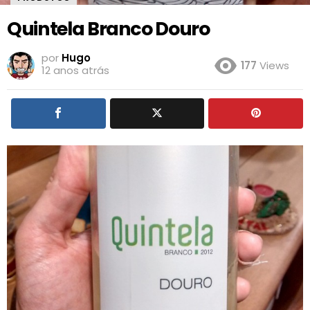
Quintela Branco Douro
por
Hugo
177
Views
12 anos atrás