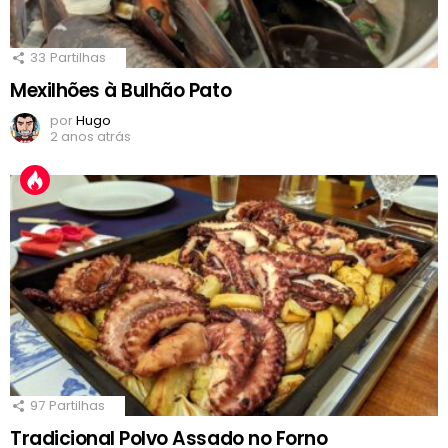
33
Partilhas
Mexilhões à Bulhão Pato
por
Hugo
2 anos atrás
97
Partilhas
Tradicional Polvo Assado no Forno