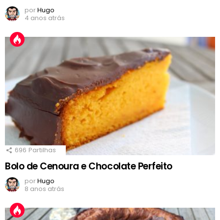
por
Hugo
4 anos atrás
696
Partilhas
Bolo de Cenoura e Chocolate Perfeito
por
Hugo
8 anos atrás