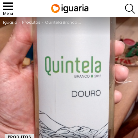
P
Menu
You are here:
Iguaria
Produtos
Quintela Branco Douro
PRODUTOS