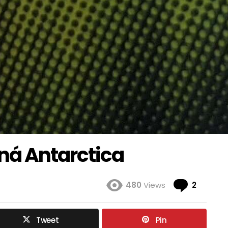
ná Antarctica
Coment
480
Views
2
Tweet
Pin