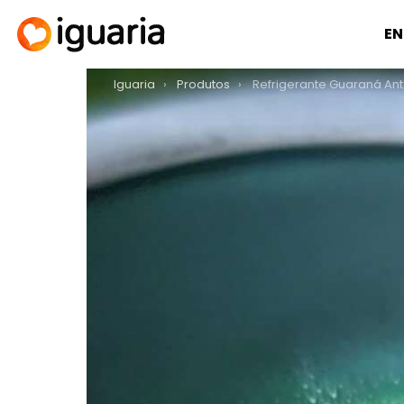
EN
You are here:
Iguaria
Produtos
Refrigerante Guaraná Ant