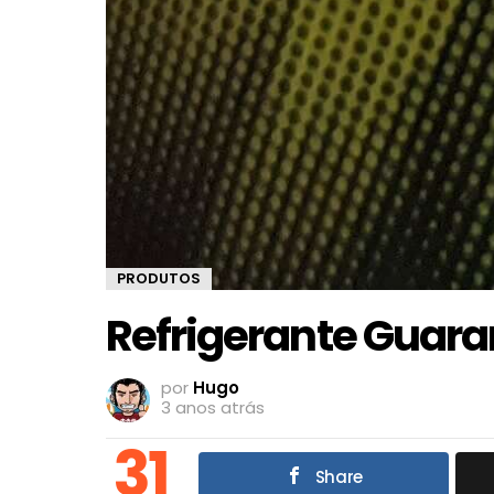
PRODUTOS
Refrigerante Guara
por
Hugo
3 anos atrás
31
Share