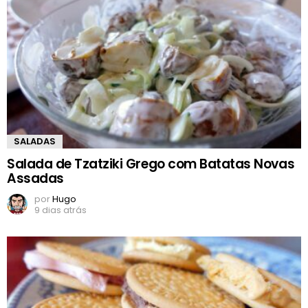
SALADAS
Salada de Tzatziki Grego com Batatas Novas
Assadas
por
Hugo
9 dias atrás