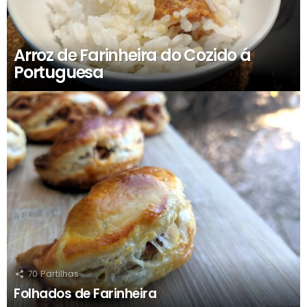
Arroz de Farinheira do Cozido á
Portuguesa
70
Partilhas
Folhados de Farinheira