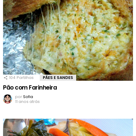
104
Partilhas
PÃES E SANDES
Pão com Farinheira
por
Sofia
11 anos atrás