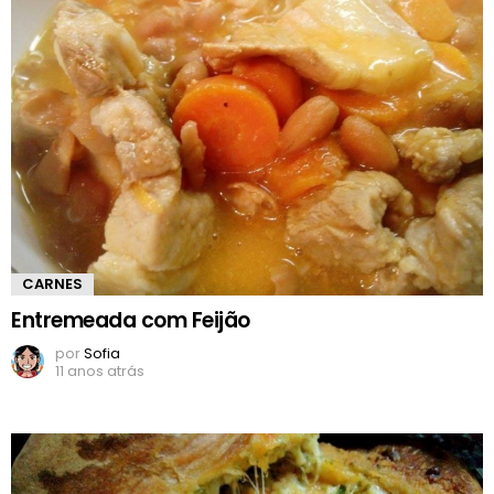
CARNES
Entremeada com Feijão
por
Sofia
11 anos atrás